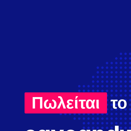
Πωλείται
το