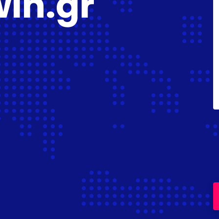
in.gr