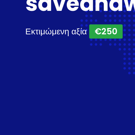
saveandw
Εκτιμώμενη αξία
€250